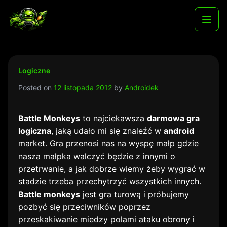
Skip
to
Najlepsze darmowe gry i aplikacje na androida
Otwó
content
menu
Logiczne
Posted on
12 listopada 2012
by
Androidek
Battle Monkeys
to najciekawsza
darmowa gra
logiczna
, jaką udało mi się znaleźć w
android
market. Gra przenosi nas na wyspę małp gdzie
nasza małpka walczyć będzie z innymi o
przetrwanie, a jak dobrze wiemy żeby wygrać w
stadzie trzeba przechytrzyć wszystkich innych.
Battle monkeys
jest gra turową i próbujemy
pozbyć się przeciwników poprzez
przeskakiwanie miedzy polami ataku obrony i