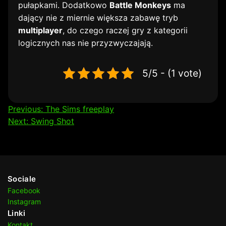
pułapkami. Dodatkowo
Battle Monkeys
ma
dający nie z miernie większa zabawę tryb
multiplayer
, do czego raczej gry z kategorii
logicznych nas nie przyzwyczajają.
5/5 - (1 vote)
Nawigacja
Previous:
The Sims freeplay
Next:
Swing Shot
wpisu
Sociale
Facebook
Instagram
Linki
Kontakt