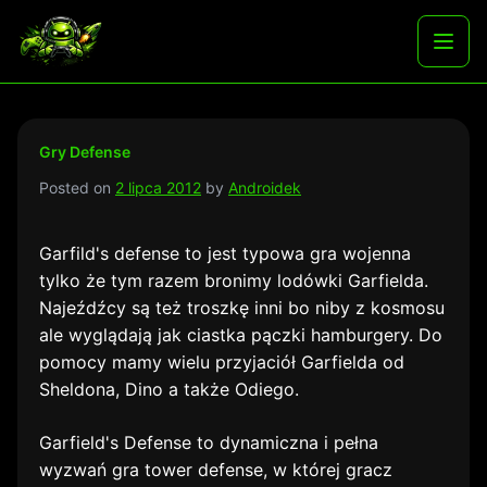
Skip
to
Najlepsze darmowe gry i aplikacje na androida
Otwó
content
menu
Gry Defense
Posted on
2 lipca 2012
by
Androidek
Garfild's defense to jest typowa gra wojenna
tylko że tym razem bronimy lodówki Garfielda.
Najeźdźcy są też troszkę inni bo niby z kosmosu
ale wyglądają jak ciastka pączki hamburgery. Do
pomocy mamy wielu przyjaciół Garfielda od
Sheldona, Dino a także Odiego.
Garfield's Defense to dynamiczna i pełna
wyzwań gra tower defense, w której gracz