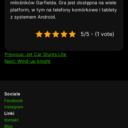
miłośników Garfielda. Gra jest dostępna na wiele
platform, w tym na telefony komórkowe i tablety
z systemem Android.
5/5 - (1 vote)
Nawigacja
Previous:
Jet Car Stunts Lite
Next:
Wind-up knight
wpisu
Sociale
Facebook
Instagram
Linki
Kontakt
Blog