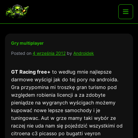
Skip
to
Najlepsze darmowe gry i aplikacje na androida
Otwó
content
menu
Gry multiplayer
Posted on
4 września 2012
by
Androidek
GT Racing free+
to według mnie najlepsze
darmowe wyścigi jak do tej pory na androida.
Gra przypomina mi troszkę gran turismo pod
względem robienia licencji a za zdobyte
pieniądze na wygranych wyścigach możemy
kupować nowe lepsze samochody i je
tuningowac. Aut w grze mamy taki wybór ze
raczej nie uda nam się pojeździć wszystkimi od
citroena c3 picasso po bugatti veyron