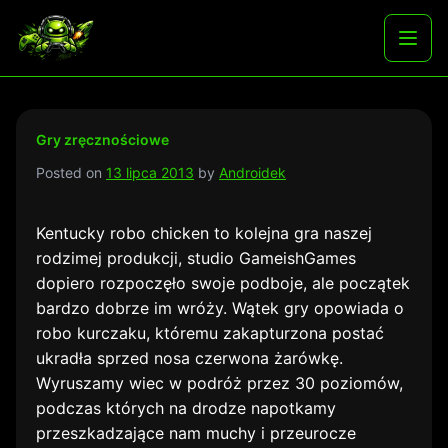
Skip
to
Najlepsze darmowe gry i aplikacje na androida
Otwó
content
menu
Gry zręcznościowe
Posted on
13 lipca 2013
by
Androidek
Kentucky robo chicken to kolejna gra naszej
rodzimej produkcji, studio GameishGames
dopiero rozpoczęło swoje podboje, ale początek
bardzo dobrze im wróży. Wątek gry opowiada o
robo kurczaku, któremu zakapturzona postać
ukradła sprzed nosa czerwona żarówkę.
Wyruszamy wiec w podróż przez 30 poziomów,
podczas których na drodze napotkamy
przeszkadzające nam muchy i przeurocze