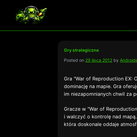
Skip
to
Najlepsze darmowe gry i aplikacje na androida
content
Gry strategiczne
Posted on
29 lipca 2012
by
Android
Gra "War of Reproduction EX: Or
dominację na mapie. Gra oferuj
im niezapomnianych chwil za p
Gracze w "War of Reproduction 
i walczyć o kontrolę nad mapą.
która doskonale oddaje atmosf