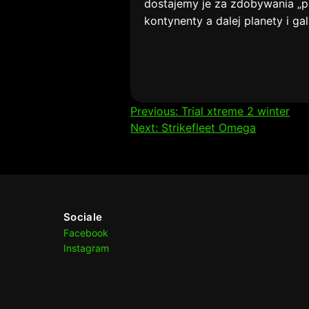
dostajemy je za zdobywania „pu
kontynenty a dalej planety i gal
Nawigacja
Previous:
Trial xtreme 2 winter
Next:
Strikefleet Omega
wpisu
Sociale
Facebook
Instagram