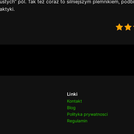
stych” pól. Tak też coraz to silniejszym plemnikiem, podbi
aktyki.
Linki
Kontakt
Blog
Polityka prywatnosci
Regulamin