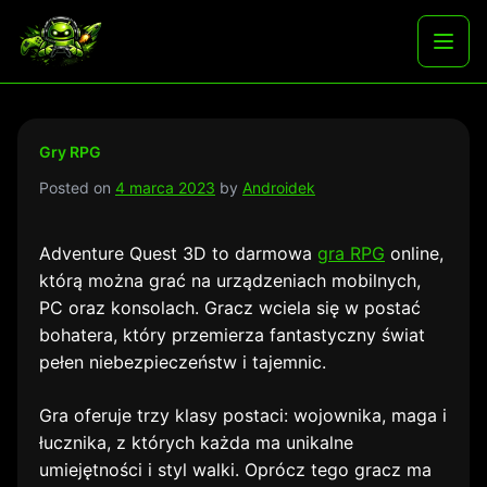
Skip
to
Najlepsze darmowe gry i aplikacje na androida
Otwó
content
menu
Gry RPG
Posted on
4 marca 2023
by
Androidek
Adventure Quest 3D to darmowa
gra RPG
online,
którą można grać na urządzeniach mobilnych,
PC oraz konsolach. Gracz wciela się w postać
bohatera, który przemierza fantastyczny świat
pełen niebezpieczeństw i tajemnic.
Gra oferuje trzy klasy postaci: wojownika, maga i
łucznika, z których każda ma unikalne
umiejętności i styl walki. Oprócz tego gracz ma