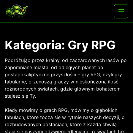
Skip
to
Najlepsze darmowe gry i aplikacje na androida
Otwó
content
menu
Kategoria:
Gry RPG
Podróżując przez krainy, od zaczarowanych lasów po
zapomniane miasta, od odległych planet po
postapokaliptyczne przyszłości – gry RPG, czyli gry
fabularne, przenoszą graczy w nieskończoną ilość
różnorodnych światach, gdzie głównym bohaterem
stajesz się Ty.
Kiedy mówimy o grach RPG, mówimy o głębokich
fabułach, które toczą się w rytmie naszych decyzji, o
rozbudowanych postaciach, które z każdą chwilą
stają się naszymi odzwierciedleniami i o światach tak