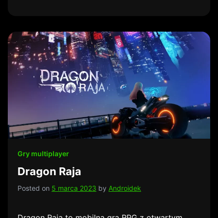
Gry multiplayer
Dragon Raja
Posted on
5 marca 2023
by
Androidek
Dragon Raja to mobilna gra RPG z otwartym