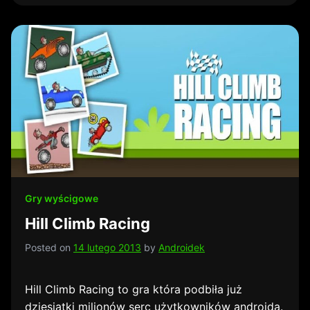
Gry wyścigowe
Hill Climb Racing
Posted on
14 lutego 2013
by
Androidek
Hill Climb Racing to gra która podbiła już
dziesiątki milionów serc użytkowników androida.