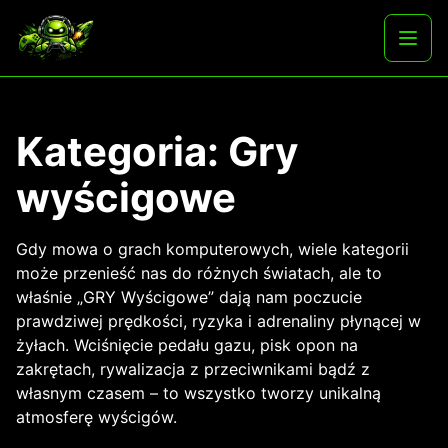
Skip
to
Najlepsze darmowe gry i aplikacje na androida
Otwó
content
menu
Kategoria:
Gry
wyścigowe
Gdy mowa o grach komputerowych, wiele kategorii
może przenieść nas do różnych światach, ale to
właśnie „GRY Wyścigowe” dają nam poczucie
prawdziwej prędkości, ryzyka i adrenaliny płynącej w
żyłach. Wciśnięcie pedału gazu, pisk opon na
zakrętach, rywalizacja z przeciwnikami bądź z
własnym czasem – to wszystko tworzy unikalną
atmosferę wyścigów.