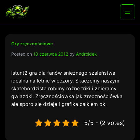
Skip
to
Najlepsze darmowe gry i aplikacje na androida
Otwó
content
menu
Gry zręcznościowe
Posted on
18 czerwca 2012
by
Androidek
Istunt2 gra dla fanów śnieżnego szaleństwa
idealna na letnie wieczory. Skaczemy naszym
skatebordzista robimy różne triki i zbieramy
gwiazdki. Zręcznościówka jak zręcznościówka
ale sporo się dzieje i grafika całkiem ok.
5/5 - (2 votes)