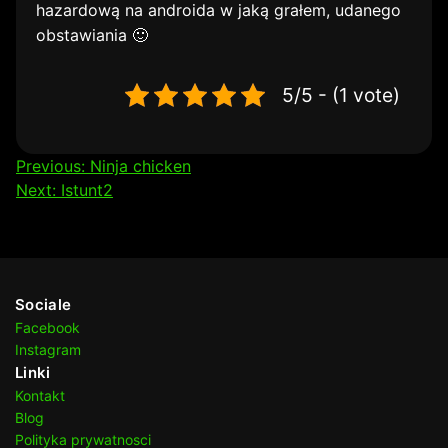
hazardową na androida w jaką grałem, udanego
obstawiania 🙂
5/5 - (1 vote)
Nawigacja
Previous:
Ninja chicken
Next:
Istunt2
wpisu
Sociale
Facebook
Instagram
Linki
Kontakt
Blog
Polityka prywatnosci