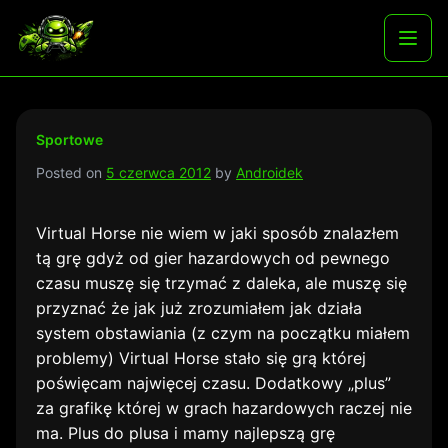
Skip
to
Najlepsze darmowe gry i aplikacje na androida
Otwó
content
menu
Sportowe
Posted on
5 czerwca 2012
by
Androidek
Virtual Horse nie wiem w jaki sposób znalazłem
tą grę gdyż od gier hazardowych od pewnego
czasu muszę się trzymać z daleka, ale muszę się
przyznać że jak już zrozumiałem jak działa
system obstawiania (z czym na początku miałem
problemy) Virtual Horse stało się grą której
poświęcam najwięcej czasu. Dodatkowy „plus”
za grafikę której w grach hazardowych raczej nie
ma. Plus do plusa i mamy najlepszą grę