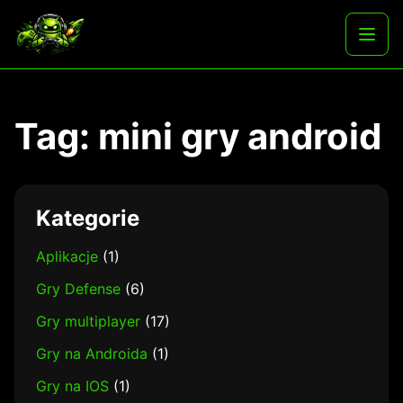
Skip
to
Najlepsze darmowe gry i aplikacje na androida
Otwó
content
menu
Tag:
mini gry android
Kategorie
Aplikacje
(1)
Gry Defense
(6)
Gry multiplayer
(17)
Gry na Androida
(1)
Gry na IOS
(1)