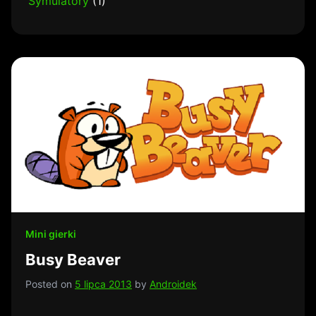
Symulatory
(1)
Mini gierki
Busy Beaver
Posted on
5 lipca 2013
by
Androidek